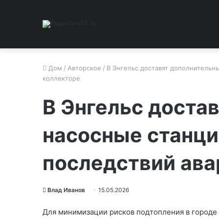
Дом
/
Авторское
/
В Энгельс доставят дополнительн
коллекторе
В Энгельс доста
насосные станци
последствий ава
Влад Иванов
15.05.2026
Для минимизации рисков подтопления в городе 