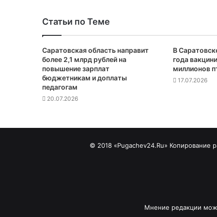
Статьи по Теме
Саратовская область направит
В Саратовско
более 2,1 млрд рублей на
года вакцин
повышение зарплат
миллионов п
бюджетникам и доплаты
17.07.2026
педагогам
20.07.2026
© 2018 «Pugachev24.Ru» Копирование ра
Мнение редакции може