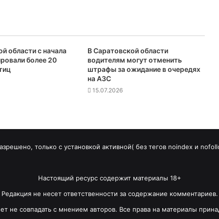
й области с начала
В Саратовской области
ировали более 20
водителям могут отменить
тиц
штрафы за ожидание в очередях
на АЗС
15.07.2026
зрешено, только с установкой активной( без тегов noindex и nofoll
Настоящий ресурс содержит материалы 18+
Редакция не несет ответственности за содержание комментариев.
т не совпадать с мнением авторов. Все права на материалы прина