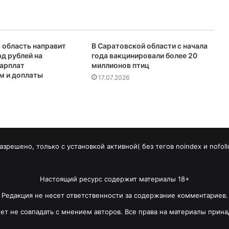
 область направит
В Саратовской области с начала
рд рублей на
года вакцинировали более 20
арплат
миллионов птиц
м и доплаты
17.07.2026
зрешено, только с установкой активной( без тегов noindex и nofoll
Настоящий ресурс содержит материалы 18+
Редакция не несет ответственности за содержание комментариев.
т не совпадать с мнением авторов. Все права на материалы прина