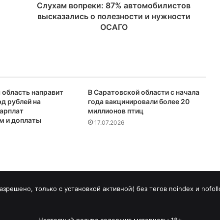
Слухам вопреки: 87% автомобилистов
высказались о полезности и нужности
ОСАГО
 область направит
В Саратовской области с начала
рд рублей на
года вакцинировали более 20
арплат
миллионов птиц
м и доплаты
17.07.2026
зрешено, только с установкой активной( без тегов noindex и nofoll