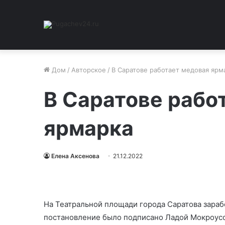
Дом
/
Авторское
/
В Саратове работает медовая ярм
В Саратове рабо
ярмарка
Елена Аксенова
21.12.2022
На Театральной площади города Саратова зара
постановление было подписано Ладой Мокроусо