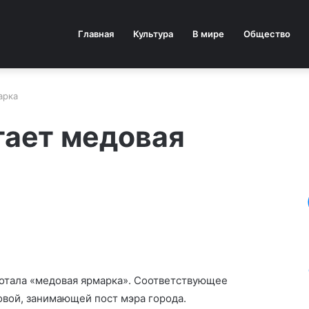
Главная
Культура
В мире
Общество
арка
тает медовая
ботала «медовая ярмарка». Соответствующее
вой, занимающей пост мэра города.