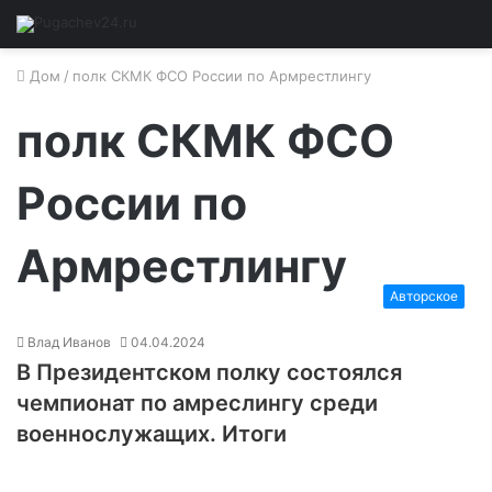
Дом
/
полк СКМК ФСО России по Армрестлингу
полк СКМК ФСО
России по
Армрестлингу
Авторское
Влад Иванов
04.04.2024
В Президентском полку состоялся
чемпионат по амреслингу среди
военнослужащих. Итоги