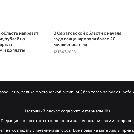
 область направит
В Саратовской области с начала
рд рублей на
года вакцинировали более 20
арплат
миллионов птиц
м и доплаты
17.07.2026
зрешено, только с установкой активной( без тегов noindex и nofoll
Настоящий ресурс содержит материалы 18+
Редакция не несет ответственности за содержание комментариев.
т не совпадать с мнением авторов. Все права на материалы прина