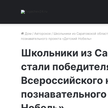
Дом
/
Авторское
/
Школьники из Саратовской област
познавательного проекта «Детский Нобель»
Школьники из Са
стали победител
Всероссийского 
познавательного
Нобель»